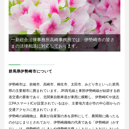
一新総合法律事務所高崎事務所では、
伊勢崎市の皆さ
まの法律相談に対応しております。
群馬県伊勢崎市について
伊勢崎市は、前橋市、高崎市、桐生市、太田市、みどり市といった群馬
県の主要都市に囲まれています。JR両毛線と東部伊勢崎線が結節する鉄
道交通の要衝であり、北関東自動車道が東西に横断し、伊勢崎ICや波志
江PAスマートICが設置されているほか、主要地方道が市の中心部からの
交通アクセスに恵まれています。
伊勢崎の絹織物は、農家が自家製の糸を原料にして、農閑期に織ったも
のがはじまりとされており、伊勢崎織物の代表である「伊勢崎絣（かす
り）」は、伊勢崎縞（しま）や伊勢崎太織（ふとり・ふとおり）という