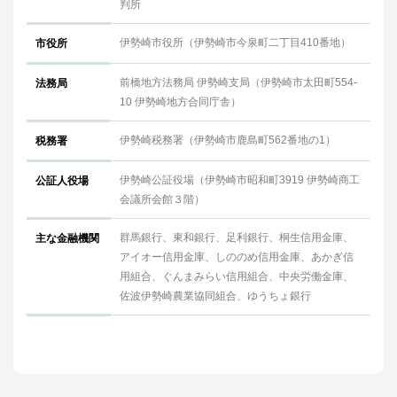
判所
伊勢崎市役所（伊勢崎市今泉町二丁目410番地）
市役所
前橋地方法務局 伊勢崎支局（伊勢崎市太田町554-
法務局
10 伊勢崎地方合同庁舎）
伊勢崎税務署（伊勢崎市鹿島町562番地の1）
税務署
伊勢崎公証役場（伊勢崎市昭和町3919 伊勢崎商工
公証人役場
会議所会館３階）
群馬銀行、東和銀行、足利銀行、桐生信用金庫、
主な金融機関
アイオー信用金庫、しののめ信用金庫、あかぎ信
用組合、ぐんまみらい信用組合、中央労働金庫、
佐波伊勢崎農業協同組合、ゆうちょ銀行