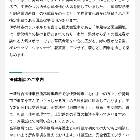
名で、丈夫かつお洒落な縞模様が人気を博していました。「富岡製糸場
と絹産業遺産群」の構成資産の一つとして世界文化遺産に登録された国
指定史跡である田島弥平旧宅があります。
伊勢崎市のシンボルとも言える巨大観覧車がある「華蔵寺公園遊園地」
は、伊勢崎市の桜の名所とされており、市外・県外から多くの観光客が
訪れる人気スポットです。華蔵寺沼を中心に広がる、緑の豊かな公園。
桜やツツジ、シャクナゲ、花菖蒲、アジサイ、萩など、四季を通じて楽
しめます。
法律相談のご案内
一新総合法律事務所高崎事務所では伊勢崎市にお住まいの方々、伊勢崎
市で事業を営んでいらっしゃる方々の各種相談に対応しております。主
な対応分野は交通事故、企業法務（顧問弁護士）、離婚・男女問題、遺
言・相続、債務整理です。上記以外の分野の相談も承っておりますの
で、お電話にてお問い合わせください。
当事務所では、法律事務所や弁護士との相談が初めての方でもご相談し
やすいよう所内環境を整えております。相談室は、完全個室でプライバ