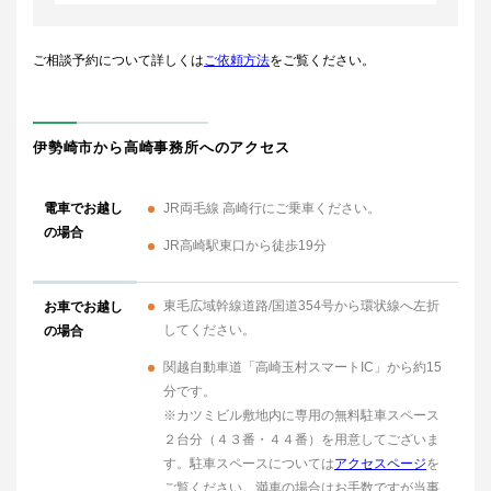
ご相談予約について詳しくは
ご依頼方法
をご覧ください。
伊勢崎市から高崎事務所へのアクセス
電車でお越し
JR両毛線 高崎行にご乗車ください。
の場合
JR高崎駅東口から徒歩19分
東毛広域幹線道路/国道354号から環状線へ左折
お車でお越し
してください。
の場合
関越自動車道「高崎玉村スマートIC」から約15
分です。
※カツミビル敷地内に専用の無料駐車スペース
２台分（４３番・４４番）を用意してございま
す。駐車スペースについては
アクセスページ
を
ご覧ください。満車の場合はお手数ですが当事