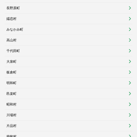
長野原町
嬬恋村
みなかみ町
高山村
千代田町
大泉町
板倉町
明和町
邑楽町
昭和村
川場村
片品村
南牧村