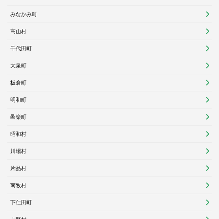
みなかみ町
高山村
千代田町
大泉町
板倉町
明和町
邑楽町
昭和村
川場村
片品村
南牧村
下仁田町