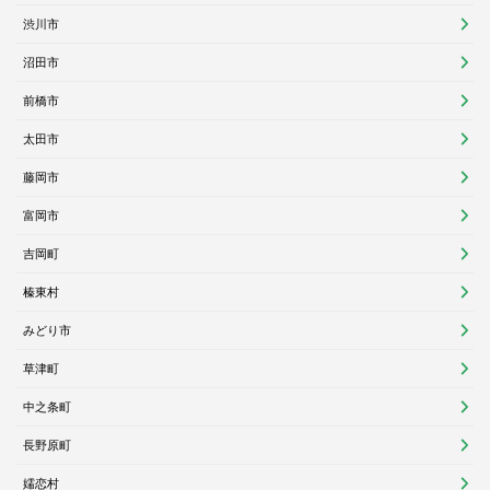
渋川市
沼田市
前橋市
太田市
藤岡市
富岡市
吉岡町
榛東村
みどり市
草津町
中之条町
長野原町
嬬恋村