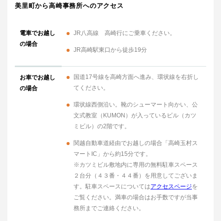
美里町から高崎事務所へのアクセス
電車でお越し
JR八高線 高崎行にご乗車ください。
の場合
JR高崎駅東口から徒歩19分
国道17号線を高崎方面へ進み、環状線を右折し
お車でお越し
てください。
の場合
環状線西側沿い。靴のシューマート向かい、公
文式教室（KUMON）が入っているビル（カツ
ミビル）の2階です。
関越自動車道経由でお越しの場合「高崎玉村ス
マートIC」から約15分です。
※カツミビル敷地内に専用の無料駐車スペース
２台分（４３番・４４番）を用意してございま
す。駐車スペースについては
アクセスページ
を
ご覧ください。満車の場合はお手数ですが当事
務所までご連絡ください。