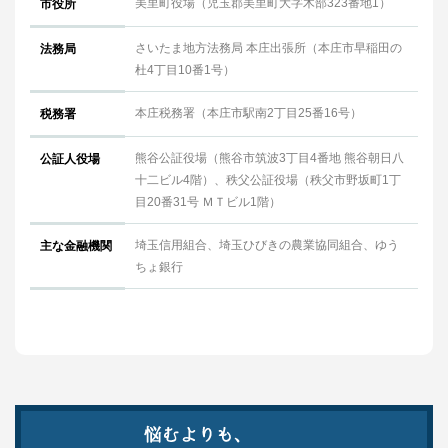
美里町役場（児玉郡美里町大字木部323番地1）
市役所
さいたま地方法務局 本庄出張所（本庄市早稲田の
法務局
杜4丁目10番1号）
本庄税務署（本庄市駅南2丁目25番16号）
税務署
熊谷公証役場（熊谷市筑波3丁目4番地 熊谷朝日八
公証人役場
十二ビル4階）、秩父公証役場（秩父市野坂町1丁
目20番31号 ＭＴビル1階）
埼玉信用組合、埼玉ひびきの農業協同組合、ゆう
主な金融機関
ちょ銀行