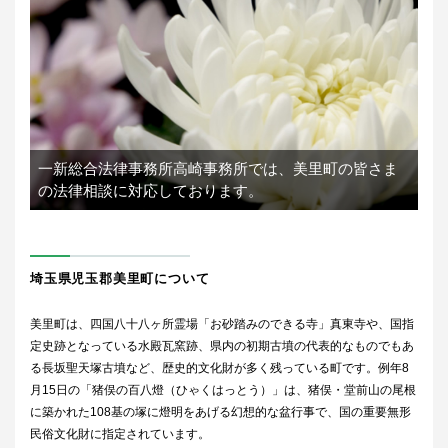
一新総合法律事務所高崎事務所では、
美里町の皆さま
の法律相談に対応しております。
埼玉県児玉郡美里町について
美里町は、四国八十八ヶ所霊場「お砂踏みのできる寺」真東寺や、国指
定史跡となっている水殿瓦窯跡、県内の初期古墳の代表的なものでもあ
る長坂聖天塚古墳など、歴史的文化財が多く残っている町です。例年8
月15日の「猪俣の百八燈（ひゃくはっとう）」は、猪俣・堂前山の尾根
に築かれた108基の塚に燈明をあげる幻想的な盆行事で、国の重要無形
民俗文化財に指定されています。