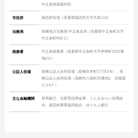
中之条簡易裁判所
嬬恋村役場（吾妻郡嬬恋村大字大前110）
市役所
前橋地方法務局 中之条支局（吾妻郡中之条町大字
法務局
中之条町692-2）
中之条税務署（吾妻郡中之条町大字伊勢町1022番
税務署
地の1）
前橋公証人合同役場（前橋市本町1丁目3-6）、高
公証人役場
崎公証人合同役場（高崎市八島町20番地1 武蔵屋
ビル4Ｆ）
群馬銀行、北群馬信用金庫、ぐんまみらい信用組
主な金融機関
合、嬬恋村農業協同組合、ゆうちょ銀行