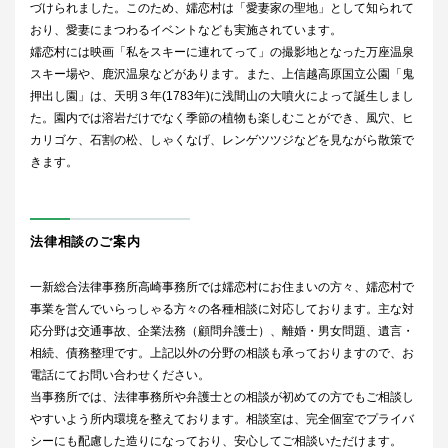
づけられました。このため、嬬恋村は「愛妻家の聖地」として知られて
おり、愛妻にまつわるイベントなども実施されています。
嬬恋村には映画「私をスキーに連れてって」の撮影地となった万座温泉
スキー場や、鹿沢温泉などがあります。また、上信越高原国立公園「鬼
押出し園」は、天明３年(1783年)に浅間山の大噴火によって誕生しまし
た。園内では溶岩だけでなく季節の植物も楽しむことができ、風穴、ヒ
カリゴケ、石割の松、しゃくなげ、レンゲツツジなどを見ながら散策で
きます。
法律相談のご案内
一新総合法律事務所高崎事務所では嬬恋村にお住まいの方々、嬬恋村で
事業を営んでいらっしゃる方々の各種相談に対応しております。主な対
応分野は交通事故、企業法務（顧問弁護士）、離婚・男女問題、遺言・
相続、債務整理です。上記以外の分野の相談も承っておりますので、お
電話にてお問い合わせください。
当事務所では、法律事務所や弁護士との相談が初めての方でもご相談し
やすいよう所内環境を整えております。相談室は、完全個室でプライバ
シーにも配慮した造りになっており、安心してご相談いただけます。