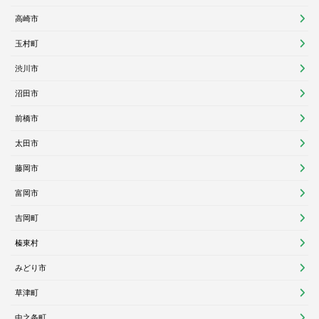
高崎市
玉村町
渋川市
沼田市
前橋市
太田市
藤岡市
富岡市
吉岡町
榛東村
みどり市
草津町
中之条町