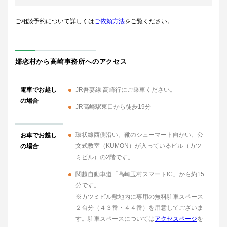
ご相談予約について詳しくは
ご依頼方法
をご覧ください。
嬬恋村から高崎事務所へのアクセス
電車でお越し
JR吾妻線 高崎行にご乗車ください。
の場合
JR高崎駅東口から徒歩19分
環状線西側沿い。靴のシューマート向かい、公
お車でお越し
文式教室（KUMON）が入っているビル（カツ
の場合
ミビル）の2階です。
関越自動車道「高崎玉村スマートIC」から約15
分です。
※カツミビル敷地内に専用の無料駐車スペース
２台分（４３番・４４番）を用意してございま
す。駐車スペースについては
アクセスページ
を