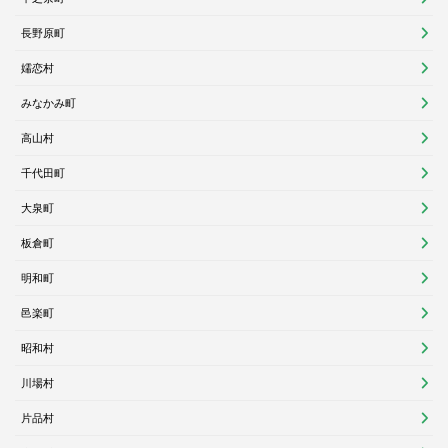
長野原町
嬬恋村
みなかみ町
高山村
千代田町
大泉町
板倉町
明和町
邑楽町
昭和村
川場村
片品村