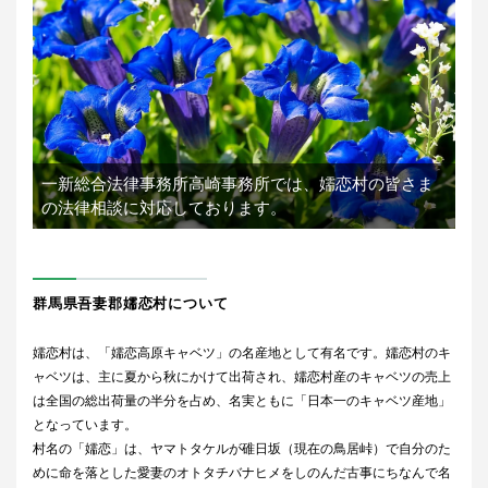
一新総合法律事務所高崎事務所では、
嬬恋村の皆さま
の法律相談に対応しております。
群馬県吾妻郡嬬恋村について
嬬恋村は、「嬬恋高原キャベツ」の名産地として有名です。嬬恋村のキ
ャベツは、主に夏から秋にかけて出荷され、嬬恋村産のキャベツの売上
は全国の総出荷量の半分を占め、名実ともに「日本一のキャベツ産地」
となっています。
村名の「嬬恋」は、ヤマトタケルが碓日坂（現在の鳥居峠）で自分のた
めに命を落とした愛妻のオトタチバナヒメをしのんだ古事にちなんで名