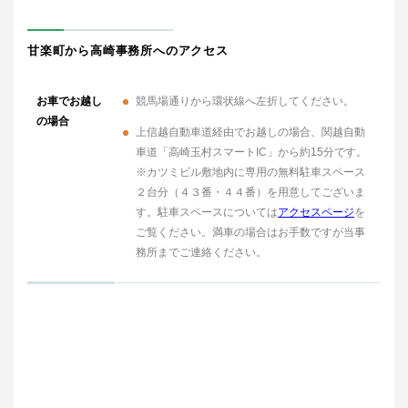
甘楽町から高崎事務所へのアクセス
お車でお越し
競馬場通りから環状線へ左折してください。
の場合
上信越自動車道経由でお越しの場合、関越自動
車道「高崎玉村スマートIC」から約15分です。
※カツミビル敷地内に専用の無料駐車スペース
２台分（４３番・４４番）を用意してございま
す。駐車スペースについては
アクセスページ
を
ご覧ください。満車の場合はお手数ですが当事
務所までご連絡ください。