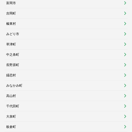
富岡市
吉岡町
榛東村
みどり市
草津町
中之条町
長野原町
嬬恋村
みなかみ町
高山村
千代田町
大泉町
板倉町