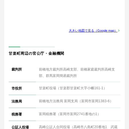
大きい地図で見る（Google map）
甘楽町周辺の官公庁・金融機関
裁判所
前橋地方裁判所高崎支部、前橋家庭裁判所高崎支
部、群馬富岡簡易裁判所
甘楽町役場（甘楽郡甘楽町大字小幡161-1）
市役所
前橋地方法務局 富岡支局（富岡市富岡1383-6）
法務局
富岡税務署（富岡市富岡2741番地の1）
税務署
高崎公証人合同役場（高崎市八島町20番地1 武蔵
公証人役場