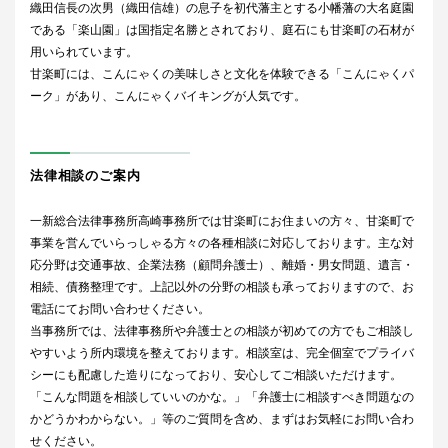
織田信長の次男（織田信雄）の息子を初代藩主とする小幡藩の大名庭園
である「楽山園」は国指定名勝とされており、庭石にも甘楽町の石材が
用いられています。
甘楽町には、こんにゃくの美味しさと文化を体験できる「こんにゃくパ
ーク」があり、こんにゃくバイキングが人気です。
法律相談のご案内
一新総合法律事務所高崎事務所では甘楽町にお住まいの方々、甘楽町で
事業を営んでいらっしゃる方々の各種相談に対応しております。主な対
応分野は交通事故、企業法務（顧問弁護士）、離婚・男女問題、遺言・
相続、債務整理です。上記以外の分野の相談も承っておりますので、お
電話にてお問い合わせください。
当事務所では、法律事務所や弁護士との相談が初めての方でもご相談し
やすいよう所内環境を整えております。相談室は、完全個室でプライバ
シーにも配慮した造りになっており、安心してご相談いただけます。
「こんな問題を相談していいのかな。」「弁護士に相談すべき問題なの
かどうかわからない。」等のご質問を含め、まずはお気軽にお問い合わ
せください。