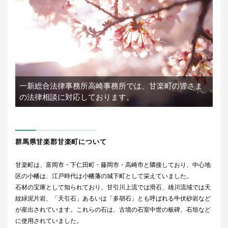
一新総合法律事務所高崎事務所では、
甘楽町の皆さま
の法律相談に対応しております。
群馬県甘楽郡甘楽町について
甘楽町は、富岡市・下仁田町・藤岡市・高崎市と隣接しており、中心地
区の小幡は、江戸時代は小幡藩の城下町として栄えていました。
石材の宝庫として知られており、甘引川上流では滑石、雄川流域では天
紋緑泥片岩、「天引石」あるいは「多胡石」とも呼ばれる牛伏砂岩など
が産出されています。これらの石は、古墳の石室中世の板碑、石垣など
に使用されていました。