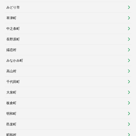
みどり市
草津町
中之条町
長野原町
嬬恋村
みなかみ町
高山村
千代田町
大泉町
板倉町
明和町
邑楽町
昭和村