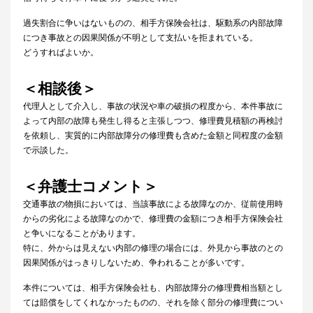
過失割合に争いはないものの、相手方保険会社は、駆動系の内部故障
につき事故との因果関係が不明として支払いを拒まれている。
どうすればよいか。
＜相談後＞
代理人として介入し、事故の状況や車の破損の程度から、本件事故に
よって内部の故障も発生し得ると主張しつつ、修理費見積額の再検討
を依頼し、実質的に内部故障分の修理費も含めた金額と同程度の金額
で示談した。
＜弁護士コメント＞
交通事故の物損においては、当該事故による故障なのか、従前使用時
からの劣化による故障なのかで、修理費の金額につき相手方保険会社
と争いになることがあります。
特に、外からは見えない内部の修理の場合には、外見から事故のとの
因果関係がはっきりしないため、争われることが多いです。
本件については、相手方保険会社も、内部故障分の修理費相当額とし
ては賠償をしてくれなかったものの、それを除く部分の修理費につい