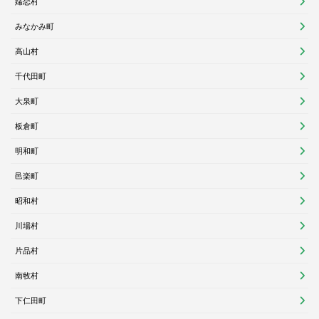
嬬恋村
みなかみ町
高山村
千代田町
大泉町
板倉町
明和町
邑楽町
昭和村
川場村
片品村
南牧村
下仁田町